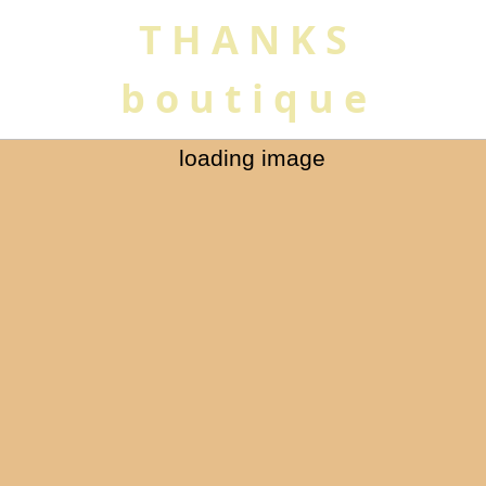
T H A N K S
b o u t i q u e