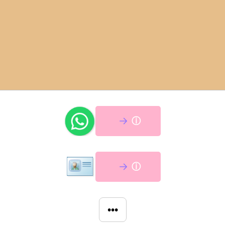
ⓘ
ⓘ
•••