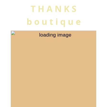
T H A N K S
b o u t i q u e