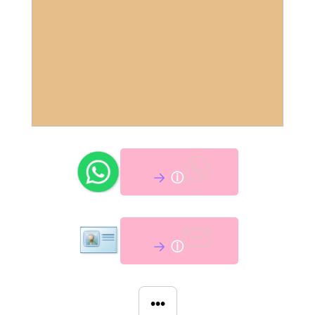
ⓘ
ⓘ
•••