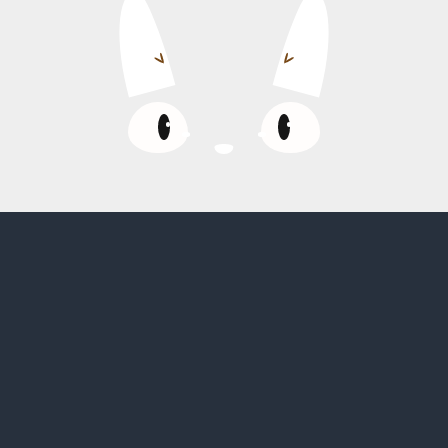
🌤️ 少雲
日落:07:00pm